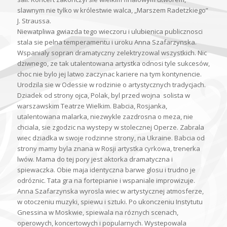
slawnym nie tylko w królestwie walca, „Marszem Radetzkiego”
J. Straussa.
Niewatpliwa gwiazda tego wieczoru i ulubienica publicznosci
stala sie pelna temperamentu i uroku Anna Szafarzynska.
Wspanialy sopran dramatyczny zelektryzowal wszystkich. Nic
dziwnego, ze tak utalentowana artystka odnosi tyle sukcesów,
choc nie bylo jej latwo zaczynac kariere na tym kontynencie.
Urodzila sie w Odessie w rodzinie o artystycznych tradycjach.
Dziadek od strony ojca, Polak, byl przed wojna solista w
warszawskim Teatrze Wielkim. Babcia, Rosjanka,
utalentowana malarka, niezwykle zazdrosna o meza, nie
chciala, sie zgodzic na wystepy w stolecznej Operze. Zabrala
wiec dziadka w swoje rodzinne strony, na Ukraine. Babcia od
strony mamy byla znana w Rosji artystka cyrkowa, trenerka
lwów. Mama do tej pory jest aktorka dramatyczna i
spiewaczka. Obie maja identyczna barwe glosu i trudno je
odróznic. Tata gra na fortepianie i wspaniale improwizuje.
Anna Szafarzynska wyrosla wiec w artystycznej atmosferze,
w otoczeniu muzyki, spiewu i sztuki. Po ukonczeniu Instytutu
Gnessina w Moskwie, spiewala na róznych scenach,
operowych, koncertowych i popularnych. Wystepowala