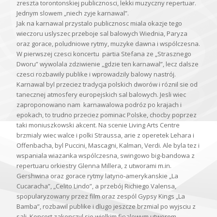
zreszta torontonskiej publicznosci, lekki muzyczny repertuar.
Jednym slowem „niech zyje karnawal”.
Jak na karnawal przystalo publicznosc miala okazje tego
wieczoru uslyszec przeboje sal balowych Wiednia, Paryza
oraz gorace, poludniowe rytmy, muzyke dawna i wspólczesna.
W pierwszej czesci koncertu partia Stefana ze „Strasznego
Dworu” wywolala zdziwienie „gdzie ten karnawal”, lecz dalsze
czesci rozbawily publike i wprowadzily balowy nastrój.
Karnawal byl przeciez tradycja polskich dworów i róznil sie od
tanecznej atmosfery europejskich sal balowych. Jesli wiec
zaproponowano nam karnawalowa podróz po krajach i
epokach, to trudno przeciez pominac Polske, chocby poprzez
taki moniuszkowski akcent. Na scenie Living Arts Centre
brzmialy wiec walce i polki Straussa, arie z operetek Lehara i
Offenbacha, byl Puccini, Mascagni, Kalman, Verdi. Ale byla tez i
wspaniala wiazanka wspólczesna, swingowo big-bandowa z
repertuaru orkiestry Glenna Millera, z utworami m.in.
Gershwina oraz gorace rytmy latyno-amerykanskie „La
Cucaracha”, „Celito Lindo”, a przebój Richiego Valensa,
spopularyzowany przez film oraz zespól Gypsy Kings „La
Bamba”, rozbawil publike i dlugo jeszcze brzmial po wyjsciu z
sali. Koncert zakonczyl sie wielkim finalowym utworem,