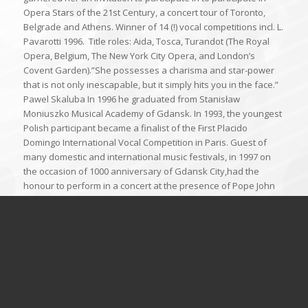
Opera Stars of the 21st Century, a concert tour of Toronto,
Belgrade and Athens. Winner of 14 (!) vocal competitions incl. L.
Pavarotti 1996. Title roles: Aida, Tosca, Turandot (The Royal
Opera, Belgium, The New York City Opera, and London’s
Covent Garden).”She possesses a charisma and star-power
that is not only inescapable, but it simply hits you in the face.”
Pawel Skaluba In 1996 he graduated from Stanisław
Moniuszko Musical Academy of Gdansk. In 1993, the youngest
Polish participant became a finalist of the First Placido
Domingo International Vocal Competition in Paris. Guest of
many domestic and international music festivals, in 1997 on
the occasion of 1000 anniversary of Gdansk City,had the
honour to perform in a concert at the presence of Pope John
Paul II in the Vatican. He is employed by Baltic Opera in
Gdansk as a soloist. In April 1996 taking a role in „Don
Pasquale” by G. Donizetti he made his debut on opera stage (
Gdansk Baltic Opera ).The following stage success have given
him parts in operas such as Alfred in „Traviata”, Ismael in
„Nabucco”, Prince of Mantua in „ Rigoletto” by Verdi, Picerton in
„Madama Butterfly” by Puccini, and the part of Stefan in
„Straszny Dwór” by Moniuszko. In May 2000 he recorded a