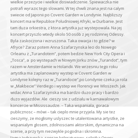
wielkie przezycie i wielkie doswiadczenie. Spiewaczka nie
potrafi wyrazic tego slowami. W tej chwili znana jest na calym
swiecie od Japonii po Covent Garden w Londynie. Najblizszy
koncert ma w Republice Poludniowej Afryki, w Durbanie. Jest
tam duza orkiestra, z ktora artystka juz wystepowala. Na jej
koncert przyszlo wtedy okolo 50 osób z jej rodzinnej Odessy.
Byla zaskoczona i wzruszona. Taka owacja i to gdzie? w
Afryce? Zaraz potem Anna Szafarzynska leci do Nowego
Orleanu z „Turandotem”, potem bedzie New York City Opera i
„Tosca”, a po wystepach w Nowym Jorku znów „Turandot”, tym
razem w Amsterdamie w Holandii. We wrzesniu tego roku
artystka ma zaplanowany wystep w Covent Garden w
Londynie kolejny raz w „Turandocie”,po Londynie czeka ja rola
w „Makbecie” Verdiego i wystep we Florencji we Wloszech. Jak
widac Anna Szafarzynska ma bardzo duzo pracy i bardzo
duzo wyjazdów. Ale cieszy sie z udzialu w karnawalowym
koncercie w Mississaudze. – Taka wspaniala, goraca
publicznosc – mówi – tak cieplo mnie przyjela. My sie tez
cieszymy, ze moglismy uslyszec te utalentowana artystke, ze
wspanialym glosem, zdolnosciami aktorskim, dynamiczna na
scenie, a przy tym niezwykle pogodna i skromna.
Jagna Jedrzynska, sopran koloraturowy, solistka Opery