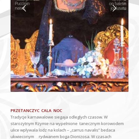
Next
1
2
3
4
5
6
7
PRZETANCZYC CALA NOC
Tradycje karnawalowe siegaja odleglych czasow. W
starozytnym Rzymie na wypelnione tanecznym korowodem
ulice wplywala lodz na kolach – „carrus navalis” bedaca
ukwieconym rydwanem boga Dionizosa. W czasach