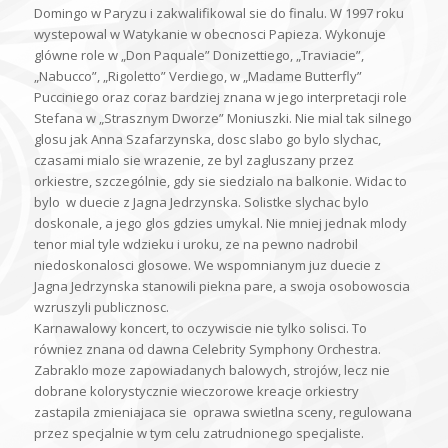
Domingo w Paryzu i zakwalifikowal sie do finalu. W 1997 roku
wystepowal w Watykanie w obecnosci Papieza. Wykonuje
glówne role w „Don Paquale” Donizettiego, „Traviacie”,
„Nabucco”, „Rigoletto” Verdiego, w „Madame Butterfly”
Pucciniego oraz coraz bardziej znana w jego interpretacji role
Stefana w „Strasznym Dworze” Moniuszki. Nie mial tak silnego
glosu jak Anna Szafarzynska, dosc slabo go bylo slychac,
czasami mialo sie wrazenie, ze byl zagluszany przez
orkiestre, szczególnie, gdy sie siedzialo na balkonie. Widac to
bylo w duecie z Jagna Jedrzynska. Solistke slychac bylo
doskonale, a jego glos gdzies umykal. Nie mniej jednak mlody
tenor mial tyle wdzieku i uroku, ze na pewno nadrobil
niedoskonalosci glosowe. We wspomnianym juz duecie z
Jagna Jedrzynska stanowili piekna pare, a swoja osobowoscia
wzruszyli publicznosc.
Karnawalowy koncert, to oczywiscie nie tylko solisci. To
równiez znana od dawna Celebrity Symphony Orchestra.
Zabraklo moze zapowiadanych balowych, strojów, lecz nie
dobrane kolorystycznie wieczorowe kreacje orkiestry
zastapila zmieniajaca sie oprawa swietlna sceny, regulowana
przez specjalnie w tym celu zatrudnionego specjaliste.