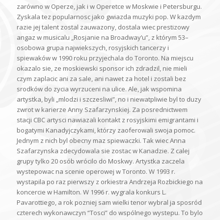
zarówno w Operze, jak i w Operetce w Moskwie i Petersburgu.
Zyskala tez popularnosc jako gwiazda muzyki pop. W kazdym
razie jej talent zostal zauwazony, dostala wiec prestizowy
angaz w musicalu „Rosjanie na Broadway’u”, z którym 53–
osobowa grupa najwiekszych, rosyjskich tancerzy i
spiewaków w 1990 roku przyjechala do Toronto. Na miejscu
okazalo sie, ze moskiewski sponsor ich zdradzil, nie mieli
czym zaplacic ani za sale, ani nawet za hotel i zostali bez
srodków do zycia wyrzuceni na ulice. Ale, jak wspomina
artystka, byli „mlodzi i szczesliwi”, no i niewatpliwie byl to duzy
zwrot w karierze Anny Szafarzynskiej. Za posrednictwem
stacji CBC artysci nawiazali kontakt z rosyjskimi emigrantami i
bogatymi Kanadyjczykami, którzy zaoferowali swoja pomoc.
Jednym z nich byl obecny maz spiewaczki. Tak wiec Anna
Szafarzynska zdecydowala sie zostac w Kanadzie. Z calej
grupy tylko 20 osób wrócilo do Moskwy. Artystka zaczela
wystepowac na scenie operowej w Toronto. W 1993 r.
wystapila po raz pierwszy z orkiestra Andrzeja Rozbickiego na
koncercie w Hamilton. W 1996 r. wygrala konkurs L.
Pavarottiego, a rok pozniej sam wielki tenor wybral ja sposród
czterech wykonawczyn “Tosci” do wspólnego wystepu. To bylo