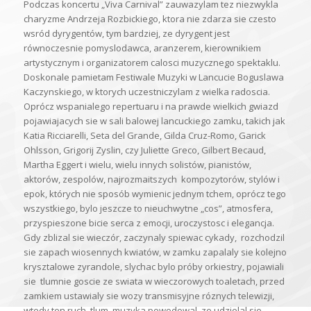
Podczas koncertu „Viva Carnival” zauwazylam tez niezwykla
charyzme Andrzeja Rozbickiego, ktora nie zdarza sie czesto
wsród dyrygentów, tym bardziej, ze dyrygent jest
równoczesnie pomyslodawca, aranzerem, kierownikiem
artystycznym i organizatorem calosci muzycznego spektaklu.
Doskonale pamietam Festiwale Muzyki w Lancucie Boguslawa
Kaczynskiego, w ktorych uczestniczylam z wielka radoscia.
Oprócz wspanialego repertuaru i na prawde wielkich gwiazd
pojawiajacych sie w sali balowej lancuckiego zamku, takich jak
Katia Ricciarelli, Seta del Grande, Gilda Cruz-Romo, Garick
Ohlsson, Grigorij Zyslin, czy Juliette Greco, Gilbert Becaud,
Martha Eggert i wielu, wielu innych solistów, pianistów,
aktorów, zespolów, najrozmaitszych kompozytorów, stylów i
epok, których nie sposób wymienic jednym tchem, oprócz tego
wszystkiego, bylo jeszcze to nieuchwytne „cos”, atmosfera,
przyspieszone bicie serca z emocji, uroczystosc i elegancja.
Gdy zblizal sie wieczór, zaczynaly spiewac cykady, rozchodzil
sie zapach wiosennych kwiatów, w zamku zapalaly sie kolejno
krysztalowe zyrandole, slychac bylo próby orkiestry, pojawiali
sie tlumnie goscie ze swiata w wieczorowych toaletach, przed
zamkiem ustawialy sie wozy transmisyjne róznych telewizji,
wtedy ten ruch, tlum, muzyka powodowal, ze udzielal sie