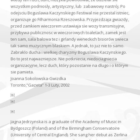
wszystkim podniosly, artystyczny, lub zabawowy nastrój. Po
odejsciu Boguslawa Kaczynskiego Festiwal nie przestal istniec,
organizuje go Filharmonia Rzeszowska. Przyjezdzaja gwiazdy,
przed zamkiem wieczorem ustawiaja sie wozy transmisyjne,
przybywa publicznosc w wieczorowych toaletach, zamek jest
ten sam, sala balowa tez i girlandy weneckich bisiorów swieca
tak samo muzycznym blaskiem. A jednak, to juz nie to samo.
Zabraklo ducha i wielkiej charyzmy Boguslawa Kaczynskiego.
Bo to jest najwazniejsze. Nie potkniecia, niedociagniecia
organizacyjne, lecz duch, który pozostanie na dlugo i o którym
sie pamieta.
Joanna Sokolowska-Gwizdka
Toronto,”Gazeta” 1-3 Luty, 2002
￼
￼
￼
Jagna Jedrzynska is a graduate of the Academy of Music in
Bydgoszcz (Poland) and of the Birmingham Conservatoire
(University of Central England). She sang her debut as Zerlina