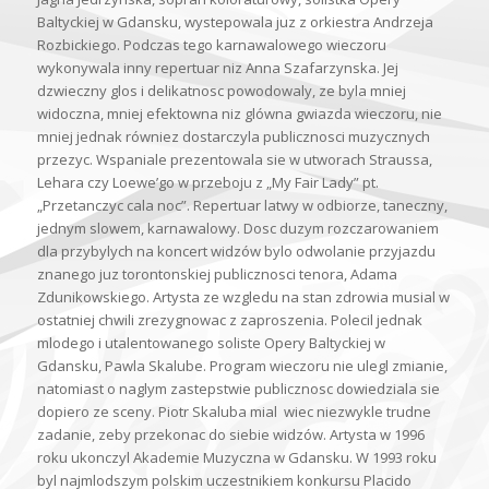
Baltyckiej w Gdansku, wystepowala juz z orkiestra Andrzeja
Rozbickiego. Podczas tego karnawalowego wieczoru
wykonywala inny repertuar niz Anna Szafarzynska. Jej
dzwieczny glos i delikatnosc powodowaly, ze byla mniej
widoczna, mniej efektowna niz glówna gwiazda wieczoru, nie
mniej jednak równiez dostarczyla publicznosci muzycznych
przezyc. Wspaniale prezentowala sie w utworach Straussa,
Lehara czy Loewe’go w przeboju z „My Fair Lady” pt.
„Przetanczyc cala noc”. Repertuar latwy w odbiorze, taneczny,
jednym slowem, karnawalowy. Dosc duzym rozczarowaniem
dla przybylych na koncert widzów bylo odwolanie przyjazdu
znanego juz torontonskiej publicznosci tenora, Adama
Zdunikowskiego. Artysta ze wzgledu na stan zdrowia musial w
ostatniej chwili zrezygnowac z zaproszenia. Polecil jednak
mlodego i utalentowanego soliste Opery Baltyckiej w
Gdansku, Pawla Skalube. Program wieczoru nie ulegl zmianie,
natomiast o naglym zastepstwie publicznosc dowiedziala sie
dopiero ze sceny. Piotr Skaluba mial wiec niezwykle trudne
zadanie, zeby przekonac do siebie widzów. Artysta w 1996
roku ukonczyl Akademie Muzyczna w Gdansku. W 1993 roku
byl najmlodszym polskim uczestnikiem konkursu Placido