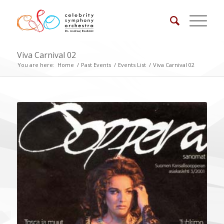
Viva Carnival 02
You are here:
Home
/
Past Events
/
Events List
/
Viva Carnival 02