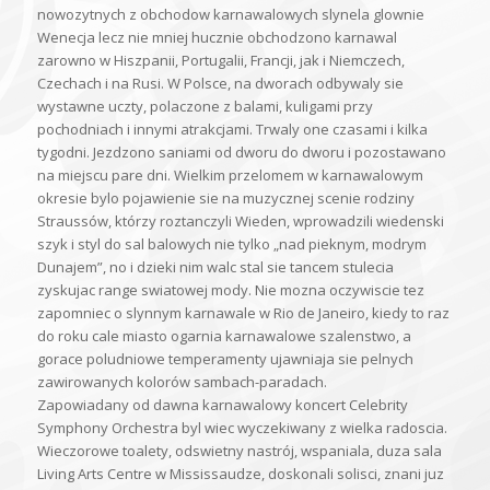
nowozytnych z obchodow karnawalowych slynela glownie
Wenecja lecz nie mniej hucznie obchodzono karnawal
zarowno w Hiszpanii, Portugalii, Francji, jak i Niemczech,
Czechach i na Rusi. W Polsce, na dworach odbywaly sie
wystawne uczty, polaczone z balami, kuligami przy
pochodniach i innymi atrakcjami. Trwaly one czasami i kilka
tygodni. Jezdzono saniami od dworu do dworu i pozostawano
na miejscu pare dni. Wielkim przelomem w karnawalowym
okresie bylo pojawienie sie na muzycznej scenie rodziny
Straussów, którzy roztanczyli Wieden, wprowadzili wiedenski
szyk i styl do sal balowych nie tylko „nad pieknym, modrym
Dunajem”, no i dzieki nim walc stal sie tancem stulecia
zyskujac range swiatowej mody. Nie mozna oczywiscie tez
zapomniec o slynnym karnawale w Rio de Janeiro, kiedy to raz
do roku cale miasto ogarnia karnawalowe szalenstwo, a
gorace poludniowe temperamenty ujawniaja sie pelnych
zawirowanych kolorów sambach-paradach.
Zapowiadany od dawna karnawalowy koncert Celebrity
Symphony Orchestra byl wiec wyczekiwany z wielka radoscia.
Wieczorowe toalety, odswietny nastrój, wspaniala, duza sala
Living Arts Centre w Mississaudze, doskonali solisci, znani juz