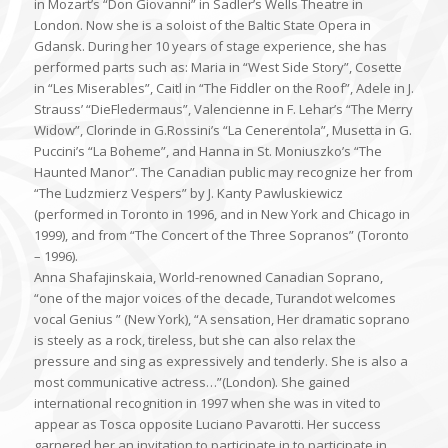
in Mozart’s “Don Giovanni” in Sadler’s Wells Theatre in
London. Now she is a soloist of the Baltic State Opera in
Gdansk. During her 10 years of stage experience, she has
performed parts such as: Maria in “West Side Story”, Cosette
in “Les Miserables”, Caitl in “The Fiddler on the Roof”, Adele in J.
Strauss’ “DieFledermaus”, Valencienne in F. Lehar’s “The Merry
Widow”, Clorinde in G.Rossini’s “La Cenerentola”, Musetta in G.
Puccini’s “La Boheme”, and Hanna in St. Moniuszko’s “The
Haunted Manor”. The Canadian public may recognize her from
“The Ludzmierz Vespers” by J. Kanty Pawluskiewicz
(performed in Toronto in 1996, and in New York and Chicago in
1999), and from “The Concert of the Three Sopranos” (Toronto
– 1996).
Anna Shafajinskaia, World-renowned Canadian Soprano,
“one of the major voices of the decade, Turandot welcomes
vocal Genius ” (New York), “A sensation, Her dramatic soprano
is steely as a rock, tireless, but she can also relax the
pressure and sing as expressively and tenderly. She is also a
most communicative actress…”(London). She gained
international recognition in 1997 when she was in vited to
appear as Tosca opposite Luciano Pavarotti. Her success
garnered her an invitation to participate in to participate in